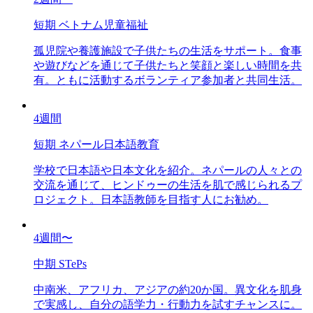
短期 ベトナム児童福祉
孤児院や養護施設で子供たちの生活をサポート。食事
や遊びなどを通じて子供たちと笑顔と楽しい時間を共
有。ともに活動するボランティア参加者と共同生活。
4週間
短期 ネパール日本語教育
学校で日本語や日本文化を紹介。ネパールの人々との
交流を通じて、ヒンドゥーの生活を肌で感じられるプ
ロジェクト。日本語教師を目指す人にお勧め。
4週間〜
中期 STePs
中南米、アフリカ、アジアの約20か国。異文化を肌身
で実感し、自分の語学力・行動力を試すチャンスに。