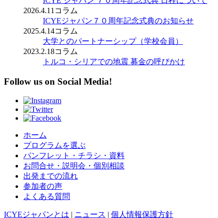
ICYE ジャパン ７０周年記念式典 日程について
2026.4.11
コラム
ICYEジャパン７０周年記念式典のお知らせ
2025.4.14
コラム
大学とのパートナーシップ（学校会員）
2023.2.18
コラム
トルコ・シリアでの地震 募金の呼びかけ
Follow us on Social Media!
ホーム
プログラムを選ぶ
パンフレット・チラシ・資料
お問合せ・説明会・個別相談
出発までの流れ
参加者の声
よくある質問
ICYEジャパンとは
|
ニュース
|
個人情報保護方針