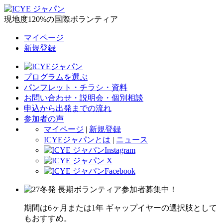
現地度120%の国際ボランティア
マイページ
新規登録
プログラムを選ぶ
パンフレット・チラシ・資料
お問い合わせ・説明会・個別相談
申込から出発までの流れ
参加者の声
マイページ
|
新規登録
ICYEジャパンとは
|
ニュース
期間は6ヶ月または1年 ギャップイヤーの選択肢として
もおすすめ。