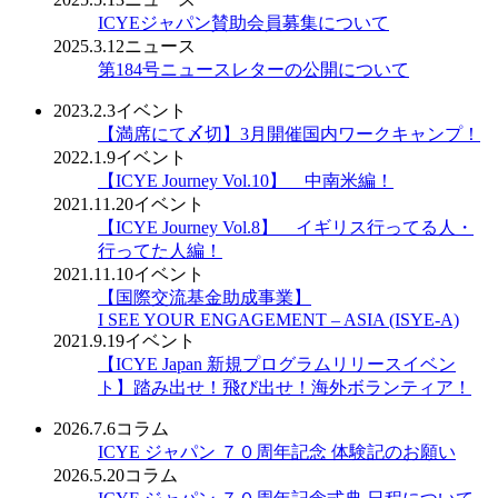
ICYEジャパン賛助会員募集について
2025.3.12
ニュース
第184号ニュースレターの公開について
2023.2.3
イベント
【満席にて〆切】3月開催国内ワークキャンプ！
2022.1.9
イベント
【ICYE Journey Vol.10】 中南米編！
2021.11.20
イベント
【ICYE Journey Vol.8】 イギリス行ってる人・
行ってた人編！
2021.11.10
イベント
【国際交流基金助成事業】
I SEE YOUR ENGAGEMENT – ASIA (ISYE-A)
2021.9.19
イベント
【ICYE Japan 新規プログラムリリースイベン
ト】踏み出せ！飛び出せ！海外ボランティア！
2026.7.6
コラム
ICYE ジャパン ７０周年記念 体験記のお願い
2026.5.20
コラム