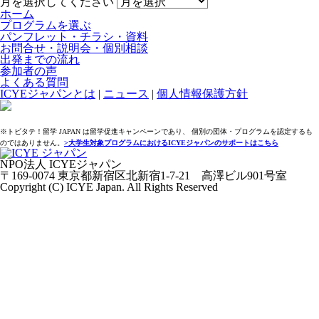
月を選択してください
ホーム
プログラムを選ぶ
パンフレット・チラシ・資料
お問合せ・説明会・個別相談
出発までの流れ
参加者の声
よくある質問
ICYEジャパンとは
|
ニュース
|
個人情報保護方針
※トビタテ！留学 JAPAN は留学促進キャンペーンであり、 個別の団体・プログラムを認定するも
のではありません。
>大学生対象プログラムにおけるICYEジャパンのサポートはこちら
NPO法人 ICYEジャパン
〒169-0074 東京都新宿区北新宿1-7-21 高澤ビル901号室
Copyright (C) ICYE Japan. All Rights Reserved