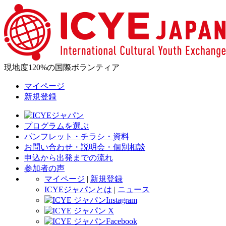
現地度120%の国際ボランティア
マイページ
新規登録
プログラムを選ぶ
パンフレット・チラシ・資料
お問い合わせ・説明会・個別相談
申込から出発までの流れ
参加者の声
マイページ
|
新規登録
ICYEジャパンとは
|
ニュース