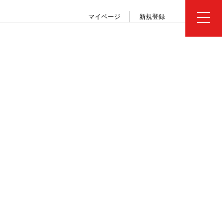
マイページ
新規登録
プログラムを選ぶ
パンフレット・チラシ・資料
お問い合わせ・説明会・個別相談
申込から出発までの流れ
参加者の声