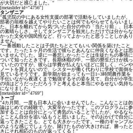
が大切だと感じました。"
[metaslider id="4756"]
タンザニア
"孤児院の中にある女性支援の部署で活動をしていましたが、
部署の垣根を越えてやりたいことは何でもやらせてもらいまし
た。日本を離れてから気づいた自分の中の「当たり前」、日本
の素晴らしさ、そしてタンザニアを観光しただけでは分からな
かった文化や国民性など、行ってよかったと思うことしかあり
ません。"
"一番感動したことは子供たちととてもいい関係を築けたこと
です。たった１ヶ月の生活で彼らとあんなに仲良くなるとは思
いませんでした。逆に一番悲しかったことは生徒たちの事情に
ついて知ったときです。長期休暇の中、一部の寮生だけが残っ
ていたのですが、彼らは学費が払えないほどに貧しく、ペンや
ノートを買えないので、シスターが働く代わりに学校で面倒を
見ているそうです。新学期が始まっても一日1~3時間農作業を
手伝いながら夜遅くまで勉強するその姿を見て、自分が小学生
の頃はどうだっただろう？と考えると本当にやるせない気持ち
になりました。"
[metaslider id="4769"]
トーゴ
"4カ月間、一度も日本人に会いませんでした。こんなことは勿
論はじめての経験で、大変辛かったです。このプログラムに参
加することは自分にとって勇気のいることでしたが、やるなら
とことん自分を追い込もうと思いました。そのおかげで自分に
返ってきたことも、とても大きかったです。一種のギャンブル
のような感じでしょうか。賭けたものが大きければ、勝ったと
きにそれ相応のものが返ってくる！"