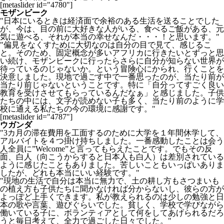
[metaslider id="4780"]
モザンビーク
"日本にいるときは経済面で余裕のある生活を送ることでした
が、今は、目の前に大好きな人がいる、食べるご飯がある、元
気に遊べる、それが本当の幸せなんだ・・・！と思います。"
"偏見をなくすために大切なのは自分の目で見て、感じるこ
と。そのため、固定概念が多いアフリカに行きたいとずっと思
い続け、モザンビークに行ったらさらに自分が知らない世界が
待っているのじゃないか。という冒険心にかられ、行くことを
決意しました。現地で過ごす中で一番思ったのが、当たり前が
当たり前じゃないということです。特に「自分ってすごく良い
教育を受けさせてもらっているんだなぁ」と感じました。子供
たちの中には、文字が読めない子も多く、当たり前のように学
校に通える私たちの今の環境に感謝です。"
[metaslider id="4787"]
ウガンダ
"3カ月の滞在費用を工面するのために大学を１年間休学して、
アルバイトを４つ掛け持ちしました。一番感動したことは会う
人全員に”Welcome”と言ってもらえたことです。でもその反
面、白人（向こうからすると日本人も白人）は差別されている
ように感じたこともありました。苦しいこともいっぱいありま
したが、どれも本当にいい経験です。"
"現地の生活で自分は本当に無力で、土の耕し方もさつまいも
の植え方も子供たちに聞かなければ分からないし、彼らの方が
よっぽど上手くできます。私が教えられるのは少しの勉強と日
本の歌や言葉、遊びぐらいでした。貧しく、学校で学びながら
働いている子に、ボランティアとして何をしてあげられるだろ
うと毎日考えて、全力で過ごした日々でした。"