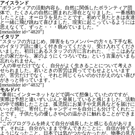
アイスランド
"ボランティアの活動内容も、自然に関係したボランティア団
体で、たくさんの自然に囲まれた滞在となりました。一番感動
したことは、オーロラを見たことです。初めて見たときは友達
と一緒に飛び跳ねて喜びました。現実に起こっているようには
思えなくて、ずっと・・・眺めていました。"
[metaslider id="4820"]
イタリア
"スタッフの方はじめ、障害をもつメンバーの方々も下手な私
のイタリア語に優しく付き合ってくださり、受け入れてくださ
いました。初日にあるスタッフの方に言われた、「ここはあな
たの家だから、家のようにくつろいでね」という言葉がいまも
忘れられません。"
"人の幸せだけでなく、自分がよく生きることについて考えさ
せられました。若いときの苦労は買ってでもせよといいます
が、苦労だけでなく、それと同じくらいのかけがえのない喜び
がきっと待っています。"
[metaslider id="4832"]
モルドバ
"事前にインターネットなどで調べて想像していたのですが、
実際は予想と違いずいぶんと発展していると感じました。活動
の中で感動したことは、孤児院にお菓子や文房具などを届けに
いった時に、寄付したキャンディーを自分にも分けてくれたこ
とです。子供たちの優しさや心の温かさに触れることができま
した。"
"このプログラムを終えて自分が成長したと感じる点がありま
す。それは、自分がいままで学んできたことに、自信が持てる
ようになったこと。日本では気がつかなかったが、物事の見方