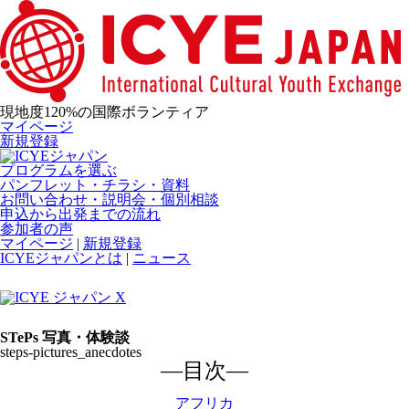
現地度120%の国際ボランティア
マイページ
新規登録
プログラムを選ぶ
パンフレット・チラシ・資料
お問い合わせ・説明会・個別相談
申込から出発までの流れ
参加者の声
マイページ
|
新規登録
ICYEジャパンとは
|
ニュース
STePs 写真・体験談
steps-pictures_anecdotes
―目次―
アフリカ