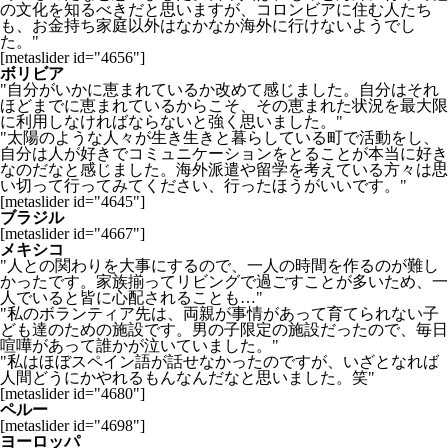
の文化を知るべきだと思いますが、コロンビアに住む人たち
も、お金持ち家庭以外はなかなか海外に行けないようでし
た。"
[metaslider id="4656"]
ボリビア
"自分がいかに恵まれているか改めて感じました。自分はそれ
ほどまでに恵まれているからこそ、その恵まれた状況を最大限
に利用しなければならないと強く思いました。"
"太陽のような人々が生き生きと暮らしている町で活動をし、
自分は人が好きでコミュニケーションをとることが本当に好き
なのだなと感じました。海外派遣や留学を考えている方々は思
い切って行ってみてください、行ったほうがいいです。"
[metaslider id="4645"]
ブラジル
[metaslider id="4667"]
メキシコ
"人との関わりを大事にするので、一人の時間を作るのが難し
かったです。家族揃ってリビングで過ごすことが多いため、一
人でいると皆に心配されることも…"
"私のボランティア先は、両親が事情があって育てられない子
ども達のための施設です。男の子限定の施設だったので、毎日
喧嘩があって誰かが泣いていました。"
"私はほぼスペイン語が話せなかったのですが、いざとなれば
人間どうにかやれるもんなんだなと思いました。笑"
[metaslider id="4680"]
ペルー
[metaslider id="4698"]
ヨーロッパ