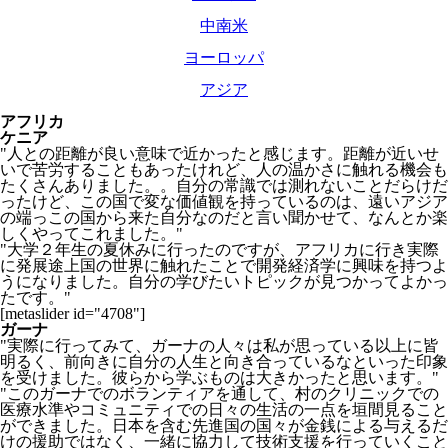
中南米
ヨーロッパ
アジア
アフリカ
ケニア
"人との距離が良い意味で近かったと感じます。距離が近いせ
いで苦労することもあったけれど、人の温かさに触れる機会も
たくさんありました。。自分の常識では測れないことだらけだ
ったけど、この国で変な価値観を持っているのは、遠いアジア
の端っこの国から来た自分なのだと言い聞かせて、なんとか楽
しくやってこれました。"
"大学２年生の夏休みに行ったのですが、アフリカに行き実際
に発展途上国の世界に触れたことで開発経済学に興味を持つよ
うになりました。自分の学びたいトピックが見つかってよかっ
たです。"
[metaslider id="4708"]
ガーナ
"実際に行ってみて、ガーナの人々は私が思っている以上に皆
明るく、前向きに自分の人生と向き合っているなといった印象
を受けました。彼らから学ぶものは大きかったと思います。"
"このガーナでのボランティアを通して、村のクリニックでの
医療水準やコミュニティでの日々の生活の一点を垣間見ること
ができました。日本を含む先進国の国々が金銭による与えるだ
けの援助ではなく、一緒に協力して技術支援を行っていくこと