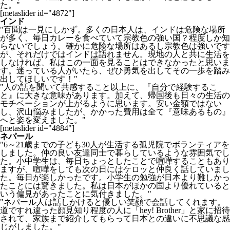
た。"
[metaslider id="4872"]
インド
"百聞は一見にしかず。多くの日本人は、インドは危険な場所
が多く、毎日カレーを食べていて宗教色の強い国？程度しか知
らないでしょう。確かに危険な場所はあるし宗教色は強いです
が、それだけではインドは語れません。現地の人と共に生活を
しなければ、私はこの一面を見ることはできなかったと思いま
す。迷っている人がいたら、ぜひ勇気を出してその一歩を踏み
出してほしいです！"
"人の話を聞いて共感すること以上に、『自分で経験するこ
と』に大きな意味があります。加えて、帰国後も日々の生活の
モチベーションが上がるように思います。安い金額ではない
し、沢山悩みましたが、かかった費用は全て『意味あるもの』
へと姿を変えました。"
[metaslider id="4884"]
ネパール
"6～21歳までの子ども30人が生活する孤児院でボランティアを
しました。仲の良い友達同士で暮らしているような雰囲気でし
た。小中学生は、毎日ちょっとしたことで喧嘩することもあり
ますが、喧嘩をしても次の日にはケロッと仲良く話していまし
た。毎日が楽しかったです。小学生の勉強が日本より難しかっ
たことには驚きました。私は日本がほかの国より優れていると
いう偏見があったことに気付きました。"
"ネパール人は話しかけると優しい笑顔で会話してくれます。
道ですれ違った顔見知り程度の人に「hey! Brother」と家に招待
されて、家族まで紹介してもらって日本との違いに不思議な感
じがしました。"