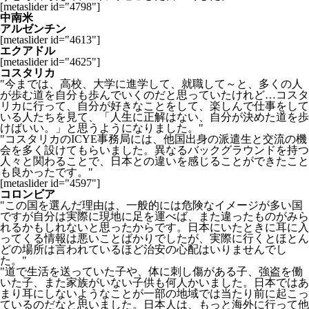
[metaslider id="4798"]
中南米
アルゼンチン
[metaslider id="4613"]
エクアドル
[metaslider id="4625"]
コスタリカ
"今までは、高校、大学に進学して、就職して～と、多くの人
が歩む道を自分も歩んでいくのだと思っていたけれど…コスタ
リカに行って、自分が好きなことをして、楽しんで仕事をして
いる人たちを見て、「人生に正解はない、自分が決めた道を歩
けばいい。」と思うようになりました。"
"コスタリカのICYE事務局には、他国出身の派遣生と交流の機
会を多く設けてもらいました。異なるバックグラウンドを持つ
人々と関わることで、日本との違いを感じることができたこと
も良かったです。"
[metaslider id="4597"]
コロンビア
"この国を選んだ理由は、一般的には危険なイメージが多い国
ですが自分は実際に現地に足を運べば、また違ったものがみら
れるかもしれないと思ったからです。日本にいたときに耳に入
ってくる情報は悪いことばかりでしたが、実際に行くとほとん
どの場所は言われているほど治安の心配はいりませんでし
た。"
"道で生活を送っていた子や、体に刺し傷がある子、強盗を働
いた子、また家族がいない子供も何人かいました。日本ではあ
まり耳にしないようなことが一部の地域では当たり前に起こっ
ているのだなと思いました。日本人は、もっと海外に行って他