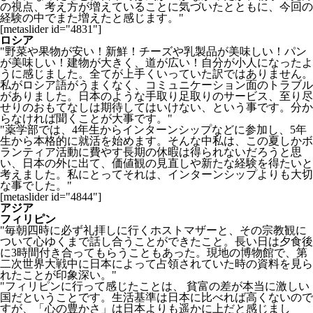
の視点、考え方が増えていることに気づいたとともに、今回の
経験の中でまた増えたと感じます。"
[metaslider id="4831"]
ロシア
"野菜や果物が安い！新鮮！チーズや乳製品が美味しい！パン
が美味しい！建物が大きく、道が広い！自分が小人になったよ
うに感じました。全てが上手くいっていた訳ではありません。
私がロシア語がうまくなく、コミュニケーション面のトラブル
がありました。日本のような手取り足取りのサービス、至り尽
せりのおもてなしは期待してはいけない、という事です。分か
らなければ聞くことが大事です。"
"薬学部では、4年生からインターンシップなどに参加し、5年
生から本格的に就活を始めます。そんな中私は、この夏しかボ
ランティア活動に費やす長期の休暇は得られないだろうと思
い、日本の外に出て、価値観の見直しや新たな経験を得たいと
考えました。私にとってそれは、インターンシップよりも大切
な事でした。"
[metaslider id="4844"]
アジア
フィリピン
"毎朝四時に必ず礼拝しに行くホストマザーと、その宗教観に
ついて心ゆくまで話し合うことができたこと。長い日は夕食後
に3時間付き合ってもらうこともあった。現地の博物館で、第
二次世界大戦中に日本によって占領されていた時の資料を見ら
れたことが印象深い。"
"フィリピンに行って感じたことは、 貧富の差が本当に激しい
国だということです。生活基準は日本に比べれば高くないので
すが、「心の豊かさ」は日本よりも遥かに上だと感じまし