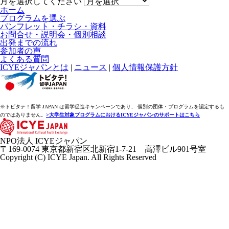
月を選択してください
ホーム
プログラムを選ぶ
パンフレット・チラシ・資料
お問合せ・説明会・個別相談
出発までの流れ
参加者の声
よくある質問
ICYEジャパンとは
|
ニュース
|
個人情報保護方針
※トビタテ！留学 JAPAN は留学促進キャンペーンであり、 個別の団体・プログラムを認定するも
のではありません。
>大学生対象プログラムにおけるICYEジャパンのサポートはこちら
NPO法人 ICYEジャパン
〒169-0074 東京都新宿区北新宿1-7-21 高澤ビル901号室
Copyright (C) ICYE Japan. All Rights Reserved