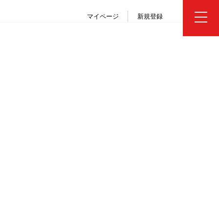
マイページ
新規登録
プログラムを選ぶ
パンフレット・チラシ・資料
お問い合わせ・説明会・個別相談
申込から出発までの流れ
参加者の声