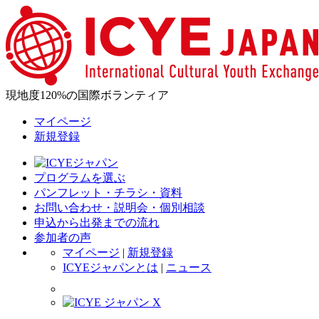
現地度120%の国際ボランティア
マイページ
新規登録
プログラムを選ぶ
パンフレット・チラシ・資料
お問い合わせ・説明会・個別相談
申込から出発までの流れ
参加者の声
マイページ
|
新規登録
ICYEジャパンとは
|
ニュース