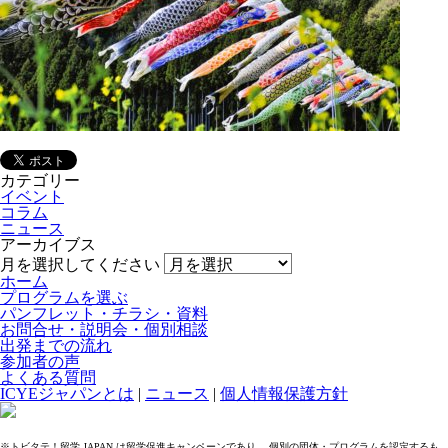
カテゴリー
イベント
コラム
ニュース
アーカイブス
月を選択してください
ホーム
プログラムを選ぶ
パンフレット・チラシ・資料
お問合せ・説明会・個別相談
出発までの流れ
参加者の声
よくある質問
ICYEジャパンとは
|
ニュース
|
個人情報保護方針
※トビタテ！留学 JAPAN は留学促進キャンペーンであり、 個別の団体・プログラムを認定するも