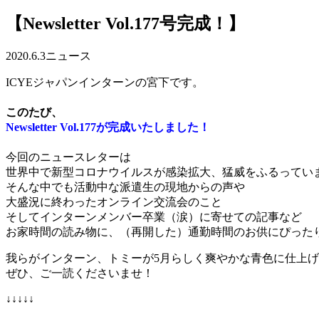
【Newsletter Vol.177号完成！】
2020.6.3
ニュース
ICYEジャパンインターンの宮下です。
このたび、
Newsletter Vol.177が完成いたしました！
今回のニュースレターは
世界中で新型コロナウイルスが感染拡大、猛威をふるってい
そんな中でも活動中な派遣生の現地からの声や
大盛況に終わったオンライン交流会のこと
そしてインターンメンバー卒業（涙）に寄せての記事など
お家時間の読み物に、（再開した）通勤時間のお供にぴった
我らがインターン、トミーが5月らしく爽やかな青色に仕上げてく
ぜひ、ご一読くださいませ！
↓↓↓↓↓