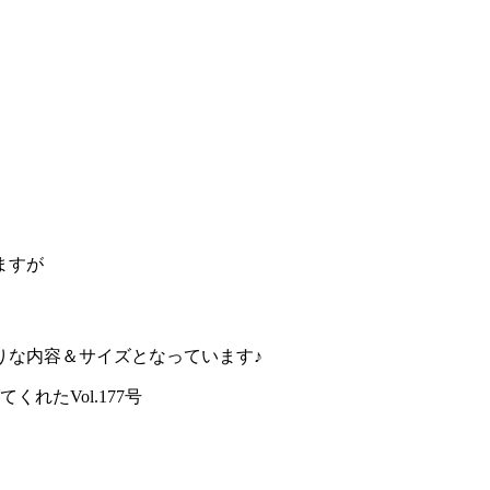
ますが
りな内容＆サイズとなっています♪
れたVol.177号