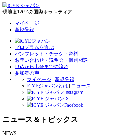
現地度120%の国際ボランティア
マイページ
新規登録
プログラムを選ぶ
パンフレット・チラシ・資料
お問い合わせ・説明会・個別相談
申込から出発までの流れ
参加者の声
マイページ
|
新規登録
ICYEジャパンとは
|
ニュース
ニュース＆トピックス
NEWS