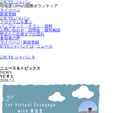
現地度120%の国際ボランティア
マイページ
新規登録
プログラムを選ぶ
パンフレット・チラシ・資料
お問い合わせ・説明会・個別相談
申込から出発までの流れ
参加者の声
マイページ
|
新規登録
ICYEジャパンとは
|
ニュース
ニュース＆トピックス
NEWS
VE＃１
2020.7.2