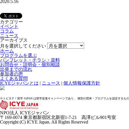
2020.5.16
カテゴリー
イベント
コラム
ニュース
アーカイブス
月を選択してください
ホーム
プログラムを選ぶ
パンフレット・チラシ・資料
お問合せ・説明会・個別相談
出発までの流れ
参加者の声
よくある質問
ICYEジャパンとは
|
ニュース
|
個人情報保護方針
※トビタテ！留学 JAPAN は留学促進キャンペーンであり、 個別の団体・プログラムを認定するも
NPO法人 ICYEジャパン
〒169-0074 東京都新宿区北新宿1-7-21 高澤ビル901号室
Copyright (C) ICYE Japan. All Rights Reserved