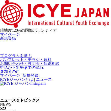
現地度120%の国際ボランティア
マイページ
新規登録
プログラムを選ぶ
パンフレット・チラシ・資料
お問い合わせ・説明会・個別相談
申込から出発までの流れ
参加者の声
マイページ
|
新規登録
ICYEジャパンとは
|
ニュース
ニュース＆トピックス
NEWS
523