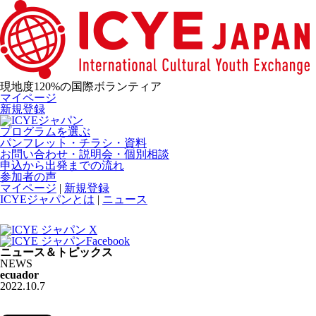
現地度120%の国際ボランティア
マイページ
新規登録
プログラムを選ぶ
パンフレット・チラシ・資料
お問い合わせ・説明会・個別相談
申込から出発までの流れ
参加者の声
マイページ
|
新規登録
ICYEジャパンとは
|
ニュース
ニュース＆トピックス
NEWS
ecuador
2022.10.7