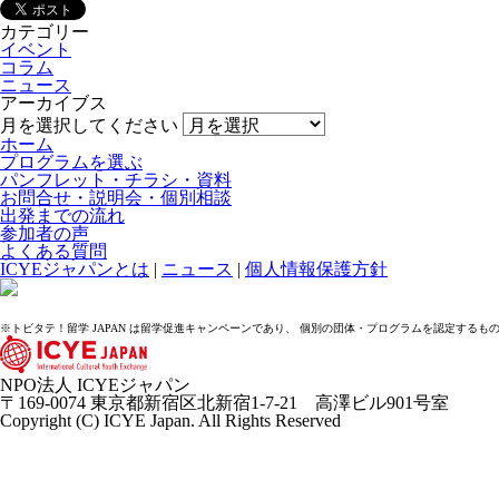
カテゴリー
イベント
コラム
ニュース
アーカイブス
月を選択してください
ホーム
プログラムを選ぶ
パンフレット・チラシ・資料
お問合せ・説明会・個別相談
出発までの流れ
参加者の声
よくある質問
ICYEジャパンとは
|
ニュース
|
個人情報保護方針
※トビタテ！留学 JAPAN は留学促進キャンペーンであり、 個別の団体・プログラムを認定するも
NPO法人 ICYEジャパン
〒169-0074 東京都新宿区北新宿1-7-21 高澤ビル901号室
Copyright (C) ICYE Japan. All Rights Reserved