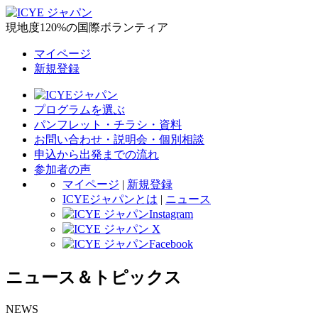
現地度120%の国際ボランティア
マイページ
新規登録
プログラムを選ぶ
パンフレット・チラシ・資料
お問い合わせ・説明会・個別相談
申込から出発までの流れ
参加者の声
マイページ
|
新規登録
ICYEジャパンとは
|
ニュース
ニュース＆トピックス
NEWS