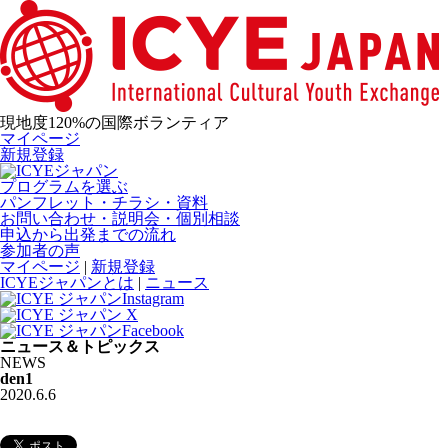
現地度120%の国際ボランティア
マイページ
新規登録
プログラムを選ぶ
パンフレット・チラシ・資料
お問い合わせ・説明会・個別相談
申込から出発までの流れ
参加者の声
マイページ
|
新規登録
ICYEジャパンとは
|
ニュース
ニュース＆トピックス
NEWS
den1
2020.6.6