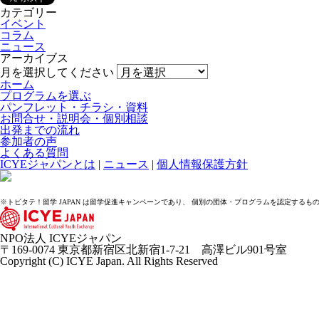
カテゴリー
イベント
コラム
ニュース
アーカイブス
月を選択してください
ホーム
プログラムを選ぶ
パンフレット・チラシ・資料
お問合せ・説明会・個別相談
出発までの流れ
参加者の声
よくある質問
ICYEジャパンとは
|
ニュース
|
個人情報保護方針
※トビタテ！留学 JAPAN は留学促進キャンペーンであり、 個別の団体・プログラムを認定するも
NPO法人 ICYEジャパン
〒169-0074 東京都新宿区北新宿1-7-21 高澤ビル901号室
Copyright (C) ICYE Japan. All Rights Reserved